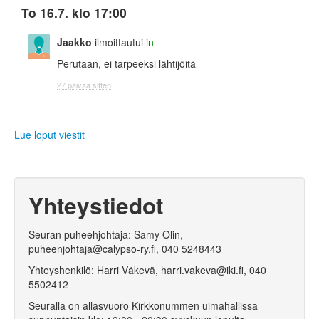
To 16.7. klo 17:00
Jaakko
ilmoittautui
in
Perutaan, ei tarpeeksi lähtijöitä
27 päivää sitten
Lue loput viestit
Yhteystiedot
Seuran puheehjohtaja: Samy Olin,
puheenjohtaja@calypso-ry.fi, 040 5248443
Yhteyshenkilö: Harri Väkevä, harri.vakeva@iki.fi, 040
5502412
Seuralla on allasvuoro Kirkkonummen uimahallissa