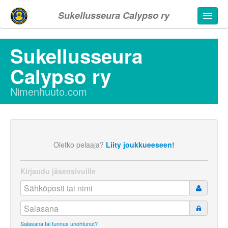
Sukellusseura Calypso ry
Sukellusseura
Calypso ry
ut
Nimenhuuto.com
Oletko pelaaja?
Liity joukkueeseen!
Kirjaudu jäsensivuille
Salasana tai tunnus unohtunut?