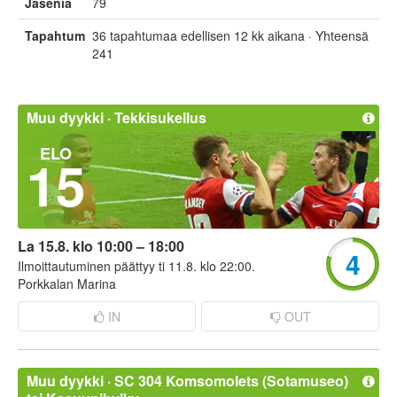
Jäseniä
79
Tapahtumat
36 tapahtumaa edellisen 12 kk aikana · Yhteensä
241
Muu dyykki ·
Tekkisukellus
ELO
15
La 15.8. klo 10:00 – 18:00
4
Ilmoittautuminen päättyy ti 11.8. klo 22:00.
Porkkalan Marina
IN
OUT
Muu dyykki ·
SC 304 Komsomolets (Sotamuseo)