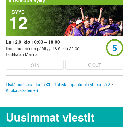
tai Kasuunihylky
SYYS
12
La 12.9. klo 10:00 – 18:00
5
Ilmoittautuminen päättyy ti 8.9. klo 22:00.
Porkkalan Marina
IN
OUT
Lisää uusi tapahtuma
Tulevia tapahtumia yhteensä 2
Kuukausikalenteri
Uusimmat viestit