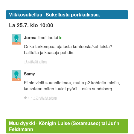
Viikkosukellus · Sukellusta porkkalassa.
La 25.7. klo 10:00
Jorma
ilmoittautui
in
Onko tarkempaa ajatusta kohteesta/kohteista?
Laitteita ja kaasuja pohdin.
18 päivää sitten
Samy
Ei ole vielä suunnitelmaa, mutta p2 kohteita mietin,
katsotaan miten tuulet pyörii... esim sundsborg
1
17 päivää sitten
Muu dyykki · Königin Luise (Sotamuseo) tai Jut'n
Feldtmann