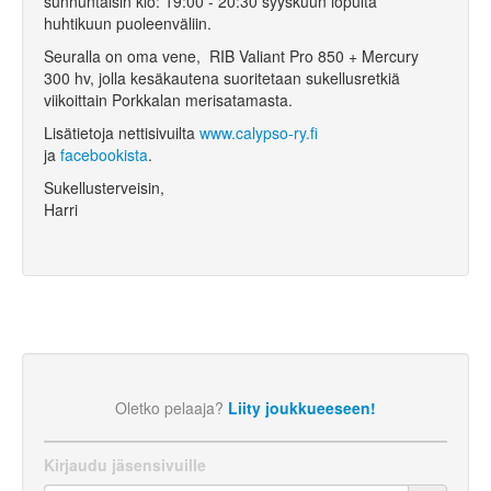
sunnuntaisin klo: 19:00 - 20:30 syyskuun lopulta
huhtikuun puoleenväliin.
Seuralla on oma vene, RIB Valiant Pro 850 + Mercury
300 hv, jolla kesäkautena suoritetaan sukellusretkiä
viikoittain Porkkalan merisatamasta.
Lisätietoja nettisivuilta
www.calypso-ry.fi
ja
facebookista
.
Sukellusterveisin,
Harri
Oletko pelaaja?
Liity joukkueeseen!
Kirjaudu jäsensivuille